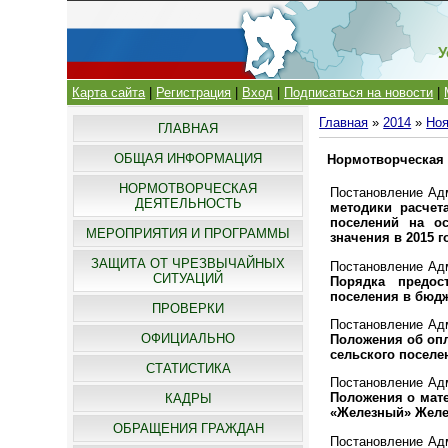
У
Карта сайта
|
Регистрация
|
Вход
|
Подписаться на новости
|
Главная
»
2014
»
Но
ГЛАВНАЯ
ОБЩАЯ ИНФОРМАЦИЯ
Нормотворческая 
НОРМОТВОРЧЕСКАЯ
Постановление Адм
ДЕЯТЕЛЬНОСТЬ
методики расчет
поселений на о
МЕРОПРИЯТИЯ И ПРОГРАММЫ
значения в 2015 г
ЗАЩИТА ОТ ЧРЕЗВЫЧАЙНЫХ
Постановление Адм
СИТУАЦИЙ
Порядка предос
поселения в бюдж
ПРОВЕРКИ
Постановление Адм
ОФИЦИАЛЬНО
Положения об опл
сельского поселе
СТАТИСТИКА
Постановление Адм
Положения о мат
КАДРЫ
«Железный» Желез
ОБРАЩЕНИЯ ГРАЖДАН
Постановление Адм