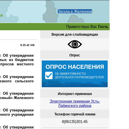
Погода в Железном
ая
Приветствую Вас
Гость
Версия для слабовидящих
8.25.42 AM
Опрос
г.
Об утверждении
емых из бюджетов
просов местного
г.
Об утверждении
зного сельского
г.
Об утверждении
Интернет-приемная
езный» Железного
Электронная приемная Усть-
Лабинского района
г.
Об утверждении
Телефон горячей линии
нного учреждения
8(86135)301-45
г.
Об утверждении