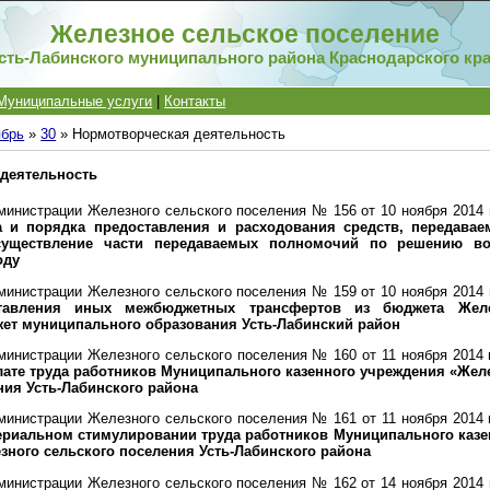
Железное сельское поселение
сть-Лабинского муниципального района Краснодарского кр
Муниципальные услуги
|
Контакты
ябрь
»
30
» Нормотворческая деятельность
деятельность
инистрации Железного сельского поселения № 156 от 10 ноября 2014 
а и порядка предоставления и расходования средств, передава
существление части передаваемых полномочий по решению во
оду
инистрации Железного сельского поселения № 159 от 10 ноября 2014 
тавления иных межбюджетных трансфертов из бюджета Желе
ет муниципального образования Усть-Лабинский район
инистрации Железного сельского поселения № 160 от 11 ноября 2014 
ате труда работников Муниципального казенного учреждения «Жел
ния Усть-Лабинского района
инистрации Железного сельского поселения № 161 от 11 ноября 2014 
ериальном стимулировании труда работников Муниципального казе
ного сельского поселения Усть-Лабинского района
инистрации Железного сельского поселения № 162 от 14 ноября 2014 