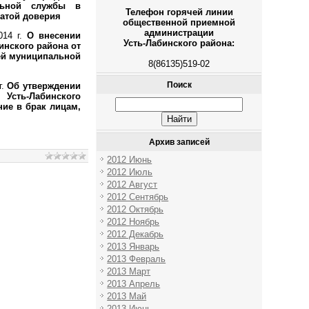
льной службы в
Телефон горячей линии
ратой доверия
общественной приемной
администрации
014 г.
О внесении
Усть-Лабинского района:
инского района от
тей муниципальной
8(86135)519-02
Поиск
г.
Об утверждении
 Усть-Лабинского
ие в брак лицам,
Архив записей
2012 Июнь
2012 Июль
2012 Август
2012 Сентябрь
2012 Октябрь
2012 Ноябрь
2012 Декабрь
2013 Январь
2013 Февраль
2013 Март
2013 Апрель
2013 Май
2013 Июнь