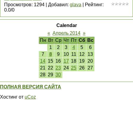
Просмотров
:
1294
|
Добавил
:
glava
|
Рейтинг
:
0.0
/
0
Calendar
«
Апрель 2014
»
Пн
Вт
Ср
Чт
Пт
Сб
Вс
1
2
3
4
5
6
7
8
9
10
11
12
13
14
15
16
17
18
19
20
21
22
23
24
25
26
27
28
29
30
ПОЛНАЯ ВЕРСИЯ САЙТА
Хостинг от
uCoz