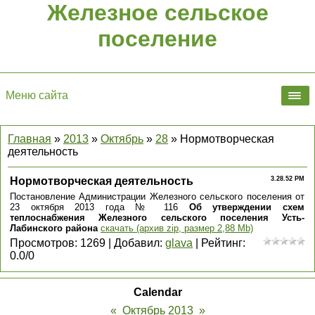
Железное сельское
поселение
Меню сайта
Главная
»
2013
»
Октябрь
»
28
» Нормотворческая
деятельность
Нормотворческая деятельность
3.28.52 PM
Постановление Администрации Железного сельского поселения от
23 октября 2013 года № 116
Об утверждении схем
теплоснабжения Железного сельского поселения Усть-
Лабинского района
скачать (архив zip, размер 2,88 Mb)
Просмотров
:
1269
|
Добавил
:
glava
|
Рейтинг
:
0.0
/
0
Calendar
«
Октябрь 2013
»