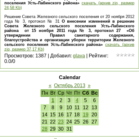
поселения Усть-Лабинского района»
скачать (архив zip, размер
24,58 Kb)
Решение Совета Железного сельского поселения от 20 ноября 2012
года № 3, протокол № 31
О внесении изменений в решение
Совета Железного сельского поселения Усть-Лабинского
района от 15 ноября 2011 года № 3, протокол 27 «Об
утверждении Правил санитарного содержания,
благоустройства и организации уборки территории Железного
сельского поселения Усть-Лабинского района»
скачать (архив
zip, размер 37,17 Kb)
Просмотров
:
1387
|
Добавил
:
glava
|
Рейтинг
:
0.0
/
0
Calendar
«
Октябрь 2013
»
Пн
Вт
Ср
Чт
Пт
Сб
Вс
1
2
3
4
5
6
7
8
9
10
11
12
13
14
15
16
17
18
19
20
21
22
23
24
25
26
27
28
29
30
31