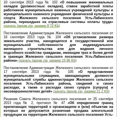
10 сентября 2013 года № 102
«О повышении минимальных
окладов (должностных окладов), ставок заработной платы
работников муниципальных казенных учреждений культуры и
муниципального казенного учреждения физической культуры и
спорта Железного сельского поселения Усть-Лабинского
района, перешедших на отраслевые системы оплаты труда»
скачать (архив zip, размер 8,72 Kb)
Постановление Администрации Железного сельского поселения от
16 сентября 2013 года № 104
«Об установлении размера
земельного участка, находящегося в государственной или
муниципальной собственности для индивидуального
жилищного строительства или для ведения личного
подсобного хозяйства гражданам, имеющим трех и более детей
в границах Железного сельского поселения Усть-Лабинского
района»
скачать (архив zip, размер 15,86 Kb)
Постановление Администрации Железного сельского поселения от
17 сентября 2013 года № 105
«О представлении
муниципальными служащими, замещающими должности
муниципальной службы администрации Железного сельского
поселения Усть-Лабинского района, сведений о своих
расходах, а также о расходах своих супруги (супруга) и
несовершеннолетних детей»
скачать (архив zip, размер 21,2 Kb)
Решение Совета Железного сельского поселения от 25 сентября
2013 года № 2, протокол № 47
«Об определении границ
прилегающих территорий к организациям и (или) объектам на
которых не допускается розничная продажа алкогольной
продукции на территории Железного сельского поселения Усть-