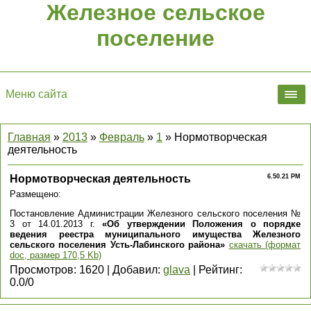
Железное сельское
поселение
Меню сайта
Главная
»
2013
»
Февраль
»
1
» Нормотворческая
деятельность
Нормотворческая деятельность
6.50.21 PM
Размещено:
Постановление Администрации Железного сельского поселения №
3 от 14.01.2013 г.
«Об утверждении Положения о порядке
ведения реестра муниципального имущества Железного
сельского поселения Усть-Лабинского района»
скачать (формат
doc, размер 170,5 Kb)
Просмотров
:
1620
|
Добавил
:
glava
|
Рейтинг
:
0.0
/
0