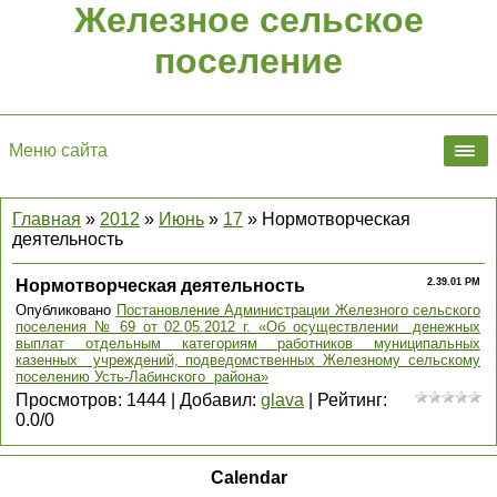
Железное сельское
поселение
Меню сайта
Главная
»
2012
»
Июнь
»
17
» Нормотворческая
деятельность
Нормотворческая деятельность
2.39.01 PM
Опубликовано
Постановление Администрации Железного сельского
поселения № 69 от 02.05.2012 г. «Об осуществлении денежных
выплат отдельным категориям работников муниципальных
казенных учреждений, подведомственных Железному сельскому
поселению Усть-Лабинского района»
Просмотров
:
1444
|
Добавил
:
glava
|
Рейтинг
:
0.0
/
0
Calendar