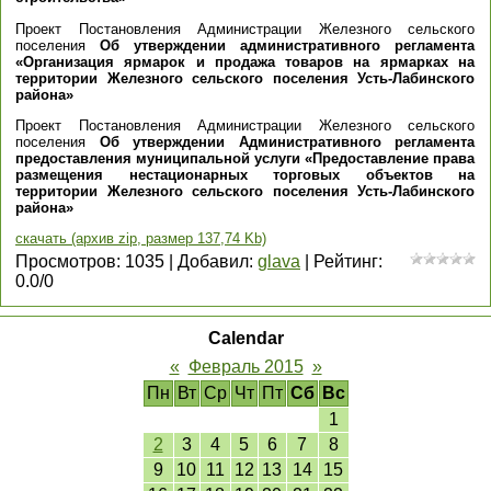
Проект Постановления Администрации Железного сельского
поселения
Об утверждении административного регламента
«Организация ярмарок и продажа товаров на ярмарках на
территории Железного сельского поселения Усть-Лабинского
района»
Проект Постановления Администрации Железного сельского
поселения
Об утверждении Административного регламента
предоставления муниципальной услуги «Предоставление права
размещения нестационарных торговых объектов на
территории Железного сельского поселения Усть-Лабинского
района»
скачать (архив zip, размер 137,74 Kb)
Просмотров
:
1035
|
Добавил
:
glava
|
Рейтинг
:
0.0
/
0
Calendar
«
Февраль 2015
»
Пн
Вт
Ср
Чт
Пт
Сб
Вс
1
2
3
4
5
6
7
8
9
10
11
12
13
14
15