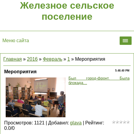
Железное сельское
поселение
Меню сайта
Главная
»
2016
»
Февраль
»
1
» Мероприятия
Мероприятия
5.48.40 PM
Был город-фронт. Была
блокада…
Просмотров
:
1121
|
Добавил
:
glava
|
Рейтинг
:
0.0
/
0