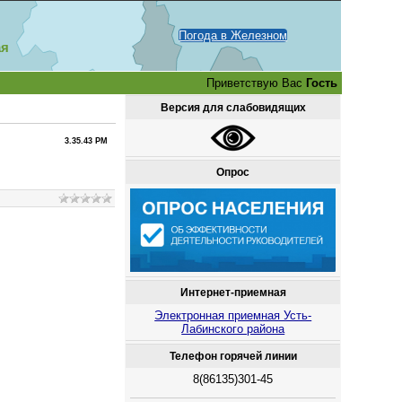
Погода в Железном
ая
Приветствую Вас
Гость
Версия для слабовидящих
3.35.43 PM
Опрос
Интернет-приемная
Электронная приемная Усть-
Лабинского района
Телефон горячей линии
8(86135)301-45