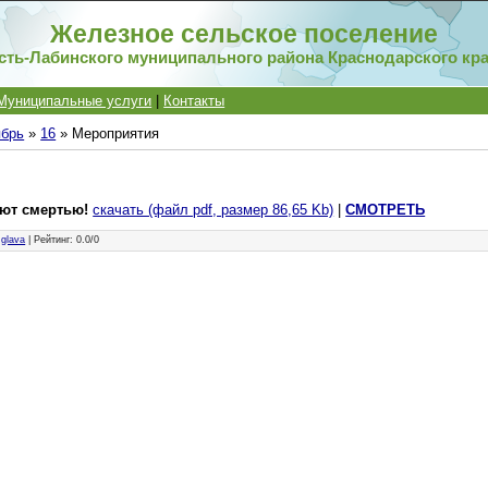
Железное сельское поселение
сть-Лабинского муниципального района Краснодарского кр
Муниципальные услуги
|
Контакты
ябрь
»
16
» Мероприятия
уют смертью!
скачать (файл pdf, размер 86,65 Kb)
|
СМОТРЕТЬ
:
glava
|
Рейтинг
:
0.0
/
0