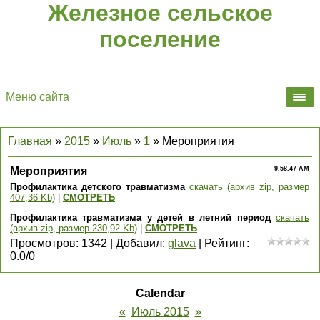
Железное сельское
поселение
Меню сайта
Главная
»
2015
»
Июль
»
1
» Мероприятия
Мероприятия
9.58.47 AM
Профилактика детского травматизма
скачать (архив zip, размер
407,36 Kb)
|
СМОТРЕТЬ
Профилактика травматизма у детей в летний период
скачать
(архив zip, размер 230,92 Kb)
|
СМОТРЕТЬ
Просмотров
:
1342
|
Добавил
:
glava
|
Рейтинг
:
0.0
/
0
Calendar
«
Июль 2015
»