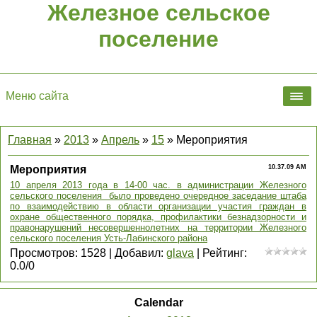
Железное сельское
поселение
Меню сайта
Главная
»
2013
»
Апрель
»
15
» Мероприятия
Мероприятия
10.37.09 AM
10 апреля 2013 года в 14-00 час. в администрации Железного
сельского поселения было проведено очередное заседание штаба
по взаимодействию в области организации участия граждан в
охране общественного порядка, профилактики безнадзорности и
правонарушений несовершеннолетних на территории Железного
сельского поселения Усть-Лабинского района
Просмотров
:
1528
|
Добавил
:
glava
|
Рейтинг
:
0.0
/
0
Calendar