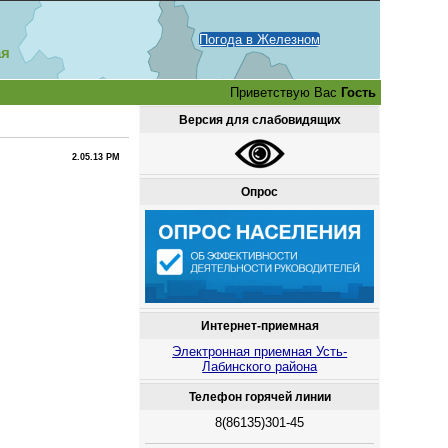
Погода в Железном
ая
Приветствую Вас
Гость
Версия для слабовидящих
2.05.13 PM
Опрос
Интернет-приемная
Электронная приемная Усть-
Лабинского района
Телефон горячей линии
8(86135)301-45