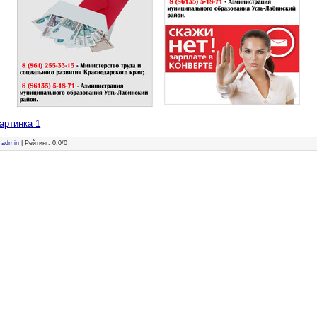
артинка 1
:
admin
|
Рейтинг
:
0.0
/
0