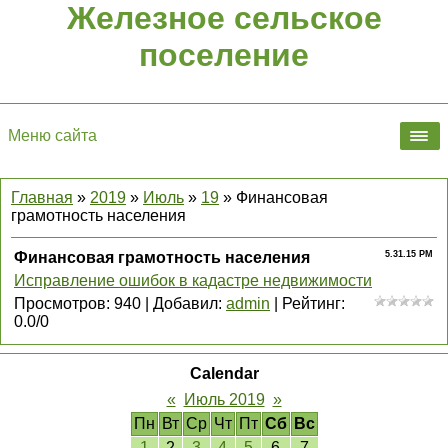
Железное сельское
поселение
Меню сайта
Главная
»
2019
»
Июль
»
19
» Финансовая
грамотность населения
Финансовая грамотность населения
5.31.15 PM
Исправление ошибок в кадастре недвижимости
Просмотров
:
940
|
Добавил
:
admin
|
Рейтинг
:
0.0
/
0
Calendar
«
Июль 2019
»
Пн
Вт
Ср
Чт
Пт
Сб
Вс
1
2
3
4
5
6
7