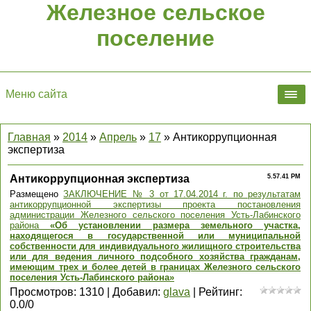
Железное сельское
поселение
Меню сайта
Главная
»
2014
»
Апрель
»
17
» Антикоррупционная
экспертиза
Антикоррупционная экспертиза
5.57.41 PM
Размещено
ЗАКЛЮЧЕНИЕ № 3 от 17.04.2014 г. по результатам
антикоррупционной экспертизы проекта постановления
администрации Железного сельского поселения Усть-Лабинского
района
«Об установлении размера земельного участка,
находящегося в государственной или муниципальной
собственности для индивидуального жилищного строительства
или для ведения личного подсобного хозяйства гражданам,
имеющим трех и более детей в границах Железного сельского
поселения Усть-Лабинского района»
Просмотров
:
1310
|
Добавил
:
glava
|
Рейтинг
:
0.0
/
0