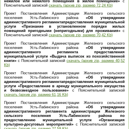
нежилое или нежилого помещения в жилое помещение»
с
Пояснительной запиской
скачать (архив zip, размер 72,24 Kb)
Проект Постановления Администрации Железного сельского
поселения Усть-Лабинского района
«Об утверждении
административного регламентапредоставления муниципальной
услуги «Признание в установленном порядке жилых
помещений пригодными (непригодными) для проживания»
с
Пояснительной запиской
скачать (архив zip, размер 70,42 Kb)
Проект Постановления Администрации Железного сельского
поселения Усть-Лабинского района
«Об утверждении
административного регламента предоставления
муниципальной услуги «Выдача выписок из похозяйственной
книги»
с Пояснительной запиской
скачать (архив zip, размер 40,52
Kb)
Проект Постановления Администрации Железного сельского
поселения Усть-Лабинского района
«Об утверждении
административного регламентапредоставления муниципальной
услуги «Предоставление в аренду муниципального имущества
и безвозмездное пользование»
с Пояснительной запиской
скачать (архив zip, размер 61,16 Kb)
Проект Постановления Администрации Железного сельского
поселения Усть-Лабинского района
«Об утверждении
административного регламента администрации Железного
сельского поселения Усть-Лабинского района по
предоставлению муниципальной услуги «Организация
культурно-досуговых мероприятий»
с Пояснительной запиской
скачать (архив zip, размер 27,59 Kb)