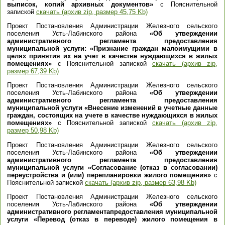
выписок, копий архивных документов»
с Пояснительной
запиской
скачать (архив zip, размер 45,75 Kb)
Проект Постановления Администрации Железного сельского
поселения Усть-Лабинского района
«Об утверждении
административного регламента предоставления
муниципальной услуги: «Признание граждан малоимущими в
целях принятия их на учет в качестве нуждающихся в жилых
помещениях»
с Пояснительной запиской
скачать (архив zip,
размер 67,39 Kb)
Проект Постановления Администрации Железного сельского
поселения Усть-Лабинского района
«Об утверждении
административного регламента предоставления
муниципальной услуги «Внесение изменений в учетные данные
граждан, состоящих на учете в качестве нуждающихся в жилых
помещениях»
с Пояснительной запиской
скачать (архив zip,
размер 50,98 Kb)
Проект Постановления Администрации Железного сельского
поселения Усть-Лабинского района
«Об утверждении
административного регламента предоставления
муниципальной услуги «Согласование (отказ в согласовании)
переустройства и (или) перепланировки жилого помещения»
с
Пояснительной запиской
скачать (архив zip, размер 63,98 Kb)
Проект Постановления Администрации Железного сельского
поселения Усть-Лабинского района
«Об утверждении
административного регламентапредоставления муниципальной
услуги «Перевод (отказ в переводе) жилого помещения в