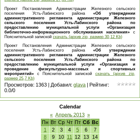
Проект Постановления Администрации Железного сельского
поселения Усть-Лабинского района
«Об утверждении
административного регламента администрации Железного
сельского поселения Усть-Лабинского района по
предоставлению муниципальной услуги «Организация
библиотечно-информационного обслуживания населения»
с
Пояснительной запиской
скачать (архив zip, размер 30,12 Kb)
Проект Постановления Администрации Железного сельского
поселения Усть-Лабинского района
«Об утверждении
административного регламента администрации Железного
сельского поселения Усть-Лабинского района по
предоставлению муниципальной услуги «Организация и
проведение физкультурно-массовых и спортивных
мероприятий»
с Пояснительной запиской
скачать (архив zip,
размер 25,7 Kb)
Просмотров
:
1363
|
Добавил
:
glava
|
Рейтинг
:
0.0
/
0
Calendar
«
Апрель 2013
»
Пн
Вт
Ср
Чт
Пт
Сб
Вс
1
2
3
4
5
6
7
8
9
10
11
12
13
14