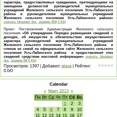
характера, предоставляемых гражданами, претендующими на
замещение должностей руководителей муниципальных
учреждений Железного сельского поселения Усть-Лабинского
района и руководителями муниципальных учреждений
Железного сельского поселения Усть-Лабинского района»
скачать (формат doc, размер 459,5 Kb)
Проект Постановления Администрации Железного сельского
поселения
«Об утверждении Порядка размещения сведений о
доходах, об имуществе и обязательствах имущественного
характера руководителей муниципальных учреждений
Железного сельского поселения Усть-Лабинского района и
членов их семей на официальном сайте Железного сельского
поселения Усть-Лабинского района и предоставления этих
сведений средствам массовой информации»
скачать (формат
doc, размер 68,5 Kb)
Просмотров
:
1397
|
Добавил
:
glava
|
Рейтинг
:
0.0
/
0
Calendar
«
Март 2013
»
Пн
Вт
Ср
Чт
Пт
Сб
Вс
1
2
3
4
5
6
7
8
9
10
11
12
13
14
15
16
17