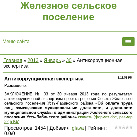
Железное сельское
поселение
Меню сайта
Главная
»
2013
»
Январь
»
30
» Антикоррупционная
экспертиза
Антикоррупционная экспертиза
6.19.59 PM
Размещено:
ЗАКЛЮЧЕНИЕ № 03 от 30 января 2013 года по результатам
антикоррупционной экспертизы проекта решения Совета Железного
сельского поселения Усть-Лабинского района
«Об оплате труда
лиц, замещающих муниципальные должности, и должности
муниципальной службы в администрации Железного сельского
поселения Усть-Лабинского района»
скачать (формат doc, размер
32,5 Kb)
Просмотров
:
1454
|
Добавил
:
glava
|
Рейтинг
:
0.0
/
0