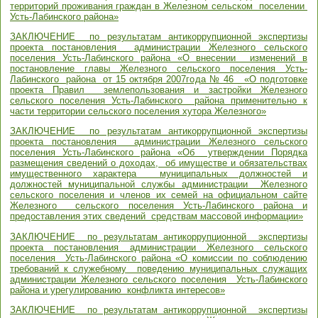
территорий проживания граждан в Железном сельском поселении
Усть-Лабинского района»
ЗАКЛЮЧЕНИЕ по результатам антикоррупционной экспертизы
проекта постановления администрации Железного сельского
поселения Усть-Лабинского района «О внесении изменений в
постановление главы Железного сельского поселения Усть-
Лабинского района от 15 октября 2007года № 46 «О подготовке
проекта Правил землепользования и застройки Железного
сельского поселения Усть-Лабинского района применительно к
части территории сельского поселения хутора Железного»
ЗАКЛЮЧЕНИЕ по результатам антикоррупционной экспертизы
проекта постановления администрации Железного сельского
поселения Усть-Лабинского района «Об утверждении Порядка
размещения сведений о доходах, об имуществе и обязательствах
имущественного характера муниципальных должностей и
должностей муниципальной службы администрации Железного
сельского поселения и членов их семей на официальном сайте
Железного сельского поселения Усть-Лабинского района и
предоставления этих сведений средствам массовой информации»
ЗАКЛЮЧЕНИЕ по результатам антикоррупционной экспертизы
проекта постановления администрации Железного сельского
поселения Усть-Лабинского района «О комиссии по соблюдению
требований к служебному поведению муниципальных служащих
администрации Железного сельского поселения Усть-Лабинского
района и урегулированию конфликта интересов»
ЗАКЛЮЧЕНИЕ по результатам антикоррупционной экспертизы