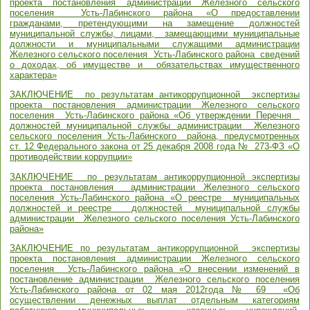
проекта постановления администрации Железного сельского
поселения Усть-Лабинского района «О предоставлении
гражданами, претендующими на замещение должностей
муниципальной службы, лицами, замещающими муниципальные
должности и муниципальными служащими администрации
Железного сельского поселения Усть-Лабинского района сведений
о доходах, об имуществе и обязательствах имущественного
характера»
ЗАКЛЮЧЕНИЕ по результатам антикоррупционной экспертизы
проекта постановления администрации Железного сельского
поселения Усть-Лабинского района «Об утверждении Перечня
должностей муниципальной службы администрации Железного
сельского поселения Усть-Лабинского района, предусмотренных
ст. 12 Федерального закона от 25 декабря 2008 года № 273-ФЗ «О
противодействии коррупции»
ЗАКЛЮЧЕНИЕ по результатам антикоррупционной экспертизы
проекта постановления администрации Железного сельского
поселения Усть-Лабинского района «О реестре муниципальных
должностей и реестре должностей муниципальной службы
администрации Железного сельского поселения Усть-Лабинского
района»
ЗАКЛЮЧЕНИЕ по результатам антикоррупционной экспертизы
проекта постановления администрации Железного сельского
поселения Усть-Лабинского района «О внесении изменений в
постановление администрации Железного сельского поселения
Усть-Лабинского района от 02 мая 2012года № 69 «Об
осуществлении денежных выплат отдельным категориям