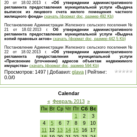
20 от 18.02.2013 г.
«Об утверждении административного
регламента предоставления муниципальной услуги «Выдача
выписок из лицевого счета жилого помещения частного
жилищного фонда»
скачать (формат doc, размер 492 Kb)
Постановление Администрации Железного сельского поселения №
21 от 18.02.2013 г.
Об утверждении административного
регламента предоставления муниципальной услуги «Выдача
копий правовых актов»
скачать (формат doc, размер 442,5 Kb)
Постановление Администрации Железного сельского поселения №
22 от 18.02.2013 г.
«Об утверждении административного
регламента предоставления муниципальной услуги
«Присвоение (уточнение) адресов объектам недвижимого
имущества»
скачать (формат doc, размер 594 Kb)
Просмотров
:
1497
|
Добавил
:
glava
|
Рейтинг
:
0.0
/
0
Calendar
«
Февраль 2013
»
Пн
Вт
Ср
Чт
Пт
Сб
Вс
1
2
3
4
5
6
7
8
9
10
11
12
13
14
15
16
17