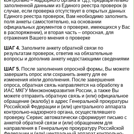
контрольно – надзорного органа и т.д.), предварительно
заполненной данными из Единого реестра проверок (в
случае, если проверка отсутствует в открытых данных
Единого реестра проверок, Вам необходимо заполнить
поля анкеты самостоятельно, на основании
официальных документов о проверке, имеющихся у Вас
в распоряжении), и вторая часть – опросная, для
отражения Вашего мнения о проверке
ШАГ 4.
Заполните анкету обратной связи по
результатам проверок, ответив на обязательные
вопросы и дополнив анкету недостающими сведениями
ШАГ 5.
После заполнения опросной формы, Вы можете
завершить опрос или сохранить анкету для ее
изменения и/или дополнения. После завершения
опроса, обратная связь направляется на обработку в
ИАС МКГУ Минэкономразвития России, а также Вы
можете отправить обратную связь и (или) официальное
обращение (жалобу) в адрес Генеральной прокуратуры
Российской Федерации и (или) центрального аппарата
контрольно-надзорного органа, осуществлявшего
проверку. Сервис автоматически сформирует письмо с
анкетой обратной связи и (или) обращением для
направления в Генеральную прокуратуру Российской
Федерации и (или) центральный аппарат контрольно-