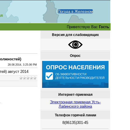
Погода в Железном
ая
Приветствую Вас
Гость
Версия для слабовидящих
Опрос
должностей)
28.08.2014, 3.25.06 PM
ей) август 2014
Интернет-приемная
.
Электронная приемная Усть-
Лабинского района
Телефон горячей линии
8(86135)301-45