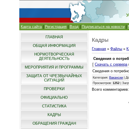
У
Карта сайта
|
Регистрация
|
Вход
|
Подписаться на новости
|
ГЛАВНАЯ
Кадры
ОБЩАЯ ИНФОРМАЦИЯ
Главная
»
Файлы
»
К
НОРМОТВОРЧЕСКАЯ
ДЕЯТЕЛЬНОСТЬ
Сведения о потреб
[
Скачать с сервера
МЕРОПРИЯТИЯ И ПРОГРАММЫ
Сведения о потребно
ЗАЩИТА ОТ ЧРЕЗВЫЧАЙНЫХ
Категория
:
Вакансии
|
Д
СИТУАЦИЙ
Просмотров
:
1252
|
Загр
ПРОВЕРКИ
Всего комментариев
ОФИЦИАЛЬНО
СТАТИСТИКА
КАДРЫ
ОБРАЩЕНИЯ ГРАЖДАН