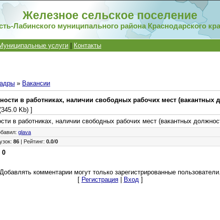
Железное сельское поселение
сть-Лабинского муниципального района Краснодарского кр
Муниципальные услуги
|
Контакты
адры
»
Вакансии
ности в работниках, наличии свободных рабочих мест (вакантных 
(345.0 Kb) ]
сти в работниках, наличии свободных рабочих мест (вакантных должност
обавил
:
glava
узок
:
86
|
Рейтинг
:
0.0
/
0
:
0
Добавлять комментарии могут только зарегистрированные пользователи
[
Регистрация
|
Вход
]