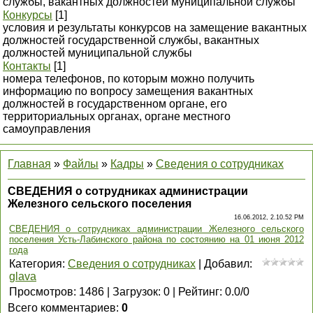
службы, вакантных должностей муниципальной службы
Конкурсы
[1]
условия и результаты конкурсов на замещение вакантных
должностей государственной службы, вакантных
должностей муниципальной службы
Контакты
[1]
номера телефонов, по которым можно получить
информацию по вопросу замещения вакантных
должностей в государственном органе, его
территориальных органах, органе местного
самоуправления
Главная
»
Файлы
»
Кадры
»
Сведения о сотрудниках
СВЕДЕНИЯ о сотрудниках администрации
Железного сельского поселения
16.06.2012, 2.10.52 PM
СВЕДЕНИЯ о сотрудниках администрации Железного сельского
поселения Усть-Лабинского района по состоянию на 01 июня 2012
года
Категория
:
Сведения о сотрудниках
|
Добавил
:
glava
Просмотров
:
1486
|
Загрузок
:
0
|
Рейтинг
:
0.0
/
0
Всего комментариев
:
0