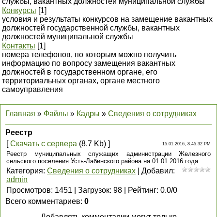
службы, вакантных должностей муниципальной службы
Конкурсы
[1]
условия и результаты конкурсов на замещение вакантных
должностей государственной службы, вакантных
должностей муниципальной службы
Контакты
[1]
номера телефонов, по которым можно получить
информацию по вопросу замещения вакантных
должностей в государственном органе, его
территориальных органах, органе местного
самоуправления
Главная
»
Файлы
»
Кадры
»
Сведения о сотрудниках
Реестр
[
Скачать с сервера
(8.7 Kb) ]
15.01.2016, 8.45.32 PM
Реестр муниципальных служащих администрации Железного
сельского поселения Усть-Лабинского района на 01.01.2016 года
Категория
:
Сведения о сотрудниках
|
Добавил
:
admin
Просмотров
:
1451
|
Загрузок
:
98
|
Рейтинг
:
0.0
/
0
Всего комментариев
:
0
Добавлять комментарии могут только