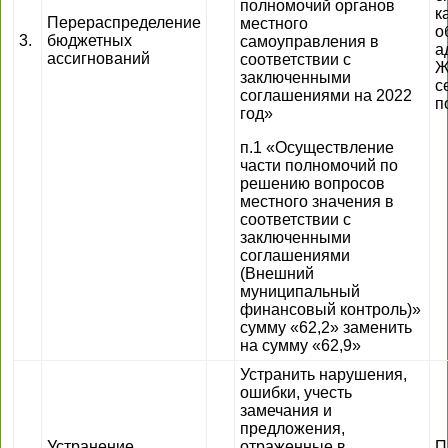
полномочий органов
к
Перераспределение
местного
о
3.
бюджетных
самоуправления в
а
ассигнований
соответствии с
Ж
заключенными
с
соглашениями на 2022
п
год»
п.1 «Осуществление
части полномочий по
решению вопросов
местного значения в
соответствии с
заключенными
соглашениями
(Внешний
муниципальный
финансовый контроль)»
сумму «62,2» заменить
на сумму «62,9»
Устранить нарушения,
ошибки, учесть
замечания и
предложения,
Устранение
отраженные в
П