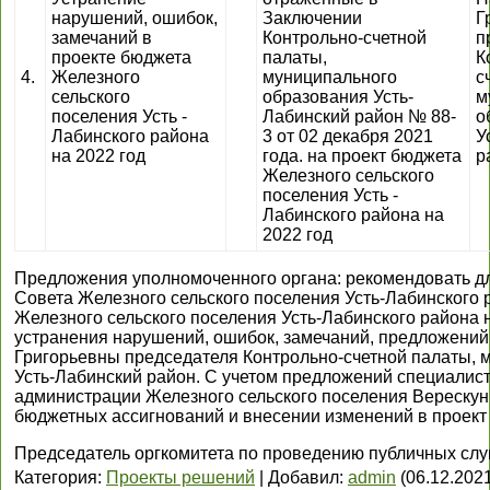
нарушений, ошибок,
Заключении
Г
замечаний в
Контрольно-счетной
п
проекте бюджета
палаты,
К
4.
Железного
муниципального
с
сельского
образования Усть-
м
поселения Усть -
Лабинский район № 88-
о
Лабинского района
3 от 02 декабря 2021
У
на 2022 год
года. на проект бюджета
р
Железного сельского
поселения Усть -
Лабинского района на
2022 год
Предложения уполномоченного органа: рекомендовать дл
Совета Железного сельского поселения Усть-Лабинского 
Железного сельского поселения Усть-Лабинского района н
устранения нарушений, ошибок, замечаний, предложени
Григорьевны председателя Контрольно-счетной палаты, 
Усть-Лабинский район. С учетом предложений специалист
администрации Железного сельского поселения Верескун
бюджетных ассигнований и внесении изменений в проек
Председатель оргкомитета по проведению публичных сл
Категория
:
Проекты решений
|
Добавил
:
admin
(06.12.202