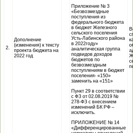
Приложение № 3
«Безвозмездные
поступления из
федерального бюджета
в бюджет Железного
В
сельского поселения
с
Усть-Лабинского района
Дополнение
к
в 2022году»
(изменения) к тексту
о
2.
аналитическая группа
проекта бюджета на
а
подвидов доходов
2022 год
Ж
бюджетов по
с
безвозмездным
п
поступлениям в бюджет
поселения- «150»
заменить на «151»
Пункт 29 в соответствии
с ФЗ от 02.08.2019 №
278-ФЗ с внесением
изменений БК РФ –
исключить.
ПРИЛОЖЕНИЕ № 14
«Дифференцированные