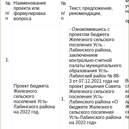
Ф
Наименование
№
№
у
проекта или
Текст, предложения,
н
п/
п/
формулировка
рекомендации,
п
п
вопроса
о
- Ознакомившись с
проектом бюджета
Железного сельского
поселения Усть -
Лабинского района,
заключением
1.
контрольно-счетной
палаты муниципального
образования Усть-
Лабинский район № 88-
В
3 от 07.12.2021 года на
Проект бюджета
с
проект решения Совета
Железного
к
Железного сельского
сельского
о
поселения Усть-
1.
поселения Усть-
а
Лабинского района «О
Лабинского района
Ж
бюджете Железного
на 2022 год.
с
сельского поселения
п
Усть-Лабинского района
на 2022 год»