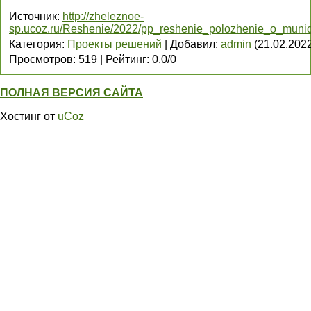
Источник
:
http://zheleznoe-
sp.ucoz.ru/Reshenie/2022/pp_reshenie_polozhenie_o_munic
Категория
:
Проекты решений
|
Добавил
:
admin
(21.02.202
Просмотров
:
519
|
Рейтинг
:
0.0
/
0
ПОЛНАЯ ВЕРСИЯ САЙТА
Хостинг от
uCoz