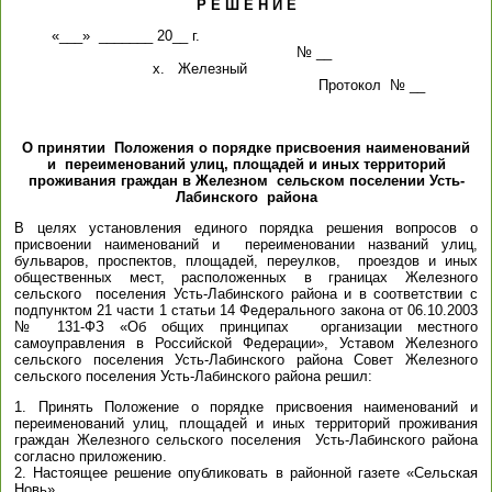
Р Е Ш Е Н И Е
«___» _______ 20__ г.
№ __
х. Железный
Протокол № __
О принятии Положения о порядке присвоения наименований
и переименований улиц, площадей и иных территорий
проживания граждан в Железном сельском поселении Усть-
Лабинского района
В целях установления единого порядка решения вопросов о
присвоении наименований и переименовании названий улиц,
бульваров, проспектов, площадей, переулков, проездов и иных
общественных мест, расположенных в границах Железного
сельского поселения Усть-Лабинского района и в соответствии с
подпунктом 21 части 1 статьи 14 Федерального закона от 06.10.2003
№ 131-ФЗ «Об общих принципах организации местного
самоуправления в Российской Федерации», Уставом Железного
сельского поселения Усть-Лабинского района Совет Железного
сельского поселения Усть-Лабинского района решил:
1. Принять Положение о порядке присвоения наименований и
переименований улиц, площадей и иных территорий проживания
граждан Железного сельского поселения Усть-Лабинского района
согласно приложению.
2. Настоящее решение опубликовать в районной газете «Сельская
Новь».