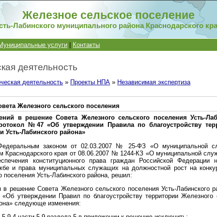
Железное сельское поселение
сть-Лабинского муниципального района Краснодарского кр
Муниципальные услуги
|
Контакты
кая деятельность
ческая деятельность
»
Проекты НПА
»
Независимая экспертиза
вета Железного сельского поселения
ений в решение Совета Железного сельского поселения Усть-Лаб
 протокол №47 «Об утверждении Правила по благоустройству тер
и Усть-Лабинского района»
Федеральным законом от 02.03.2007 № 25-ФЗ «О муниципальной с
м Краснодарского края от 08.06.2007 № 1244-КЗ «О муниципальной слу
еспечения конституционного права граждан Российской Федерации 
жбе и права муниципальных служащих на должностной рост на конкур
 поселения Усть-Лабинского района, решил:
я в решение Совета Железного сельского поселения Усть-Лабинского ра
«Об утверждении Правил по благоустройству территории Железного 
йона» следующе изменения:
3, 5.9.4 части 5.9 раздела 5 в приложении к решению исключить;