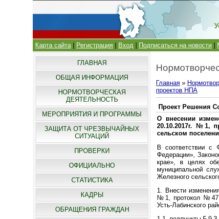
У
Карта сайта
|
Регистрация
|
Вход
|
Подписаться на новости
|
ГЛАВНАЯ
Нормотворчес
ОБЩАЯ ИНФОРМАЦИЯ
Главная
»
Нормотвор
проектов НПА
НОРМОТВОРЧЕСКАЯ
ДЕЯТЕЛЬНОСТЬ
Проект Решения Со
МЕРОПРИЯТИЯ И ПРОГРАММЫ
О внесении измен
20.10.2017г. №1,
ЗАЩИТА ОТ ЧРЕЗВЫЧАЙНЫХ
сельском поселени
СИТУАЦИЙ
В соответствии с 
ПРОВЕРКИ
Федерации», Законо
крае», в целях об
ОФИЦИАЛЬНО
муниципальной слу
Железного сельского
СТАТИСТИКА
1. Внести изменени
КАДРЫ
№1, протокол №47 
Усть-Лабинского ра
ОБРАЩЕНИЯ ГРАЖДАН
1.1. подпункты 5.9.