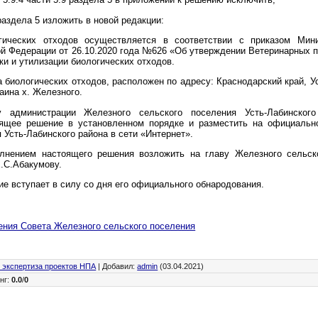
 раздела 5 изложить в новой редакции:
огических отходов осуществляется в соответствии с приказом Мини
ой Федерации от 26.10.2020 года №626 «Об утверждении Ветеринарных 
ки и утилизации биологических отходов.
 биологических отходов, расположен по адресу: Краснодарский край, У
аина х. Железного.
 администрации Железного сельского поселения Усть-Лабинского
оящее решение в установленном порядке и разместить на официальн
 Усть-Лабинского района в сети «Интернет».
олнением настоящего решения возложить на главу Железного сельско
Е.С.Абакумову.
е вступает в силу со дня его официального обнародования.
ения Совета Железного сельского поселения
 экспертиза проектов НПА
|
Добавил
:
admin
(03.04.2021)
нг
:
0.0
/
0