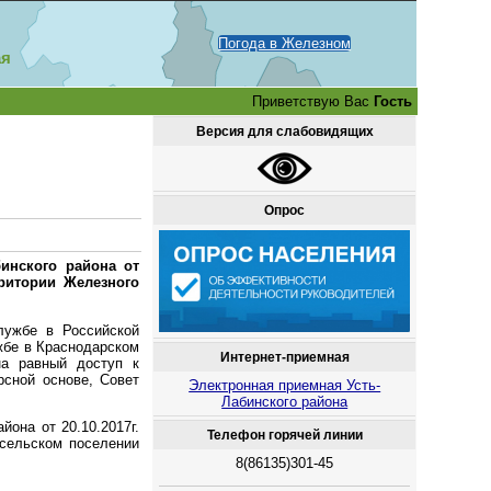
Погода в Железном
ая
Приветствую Вас
Гость
Версия для слабовидящих
Опрос
инского района от
ритории Железного
лужбе в Российской
жбе в Краснодарском
Интернет-приемная
на равный доступ к
сной основе, Совет
Электронная приемная Усть-
Лабинского района
йона от 20.10.2017г.
Телефон горячей линии
сельском поселении
8(86135)301-45