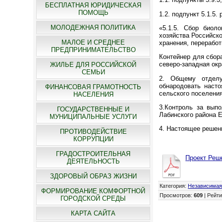
БЕСПЛАТНАЯ ЮРИДИЧЕСКАЯ
ПОМОЩЬ
1.2. подпункт 5.1.5.
МОЛОДЕЖНАЯ ПОЛИТИКА
«5.1.5. Сбор биол
хозяйства Российск
МАЛОЕ И СРЕДНЕЕ
хранения, переработ
ПРЕДПРИНИМАТЕЛЬСТВО
Контейнер для сбора
северо-западная окр
ЖИЛЬЕ ДЛЯ РОССИЙСКОЙ
СЕМЬИ
2. Общему отделу
обнародовать наст
ФИНАНСОВАЯ ГРАМОТНОСТЬ
сельского поселения
НАСЕЛЕНИЯ
3.Контроль за вып
ГОСУДАРСТВЕННЫЕ И
Лабинского района 
МУНИЦИПАЛЬНЫЕ УСЛУГИ
4. Настоящее решени
ПРОТИВОДЕЙСТВИЕ
КОРРУПЦИИ
ГРАДОСТРОИТЕЛЬНАЯ
Проект Реш
ДЕЯТЕЛЬНОСТЬ
ЗДОРОВЫЙ ОБРАЗ ЖИЗНИ
Категория
:
Независимая
ФОРМИРОВАНИЕ КОМФОРТНОЙ
Просмотров
:
609
|
Рейти
ГОРОДСКОЙ СРЕДЫ
КАРТА САЙТА