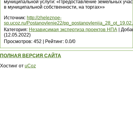
муниципальной услуги: «Предоставление земельных учас
в муниципальной собственности, на торгах»»
Источник
:
http://zheleznoe-
sp.ucoz.ru/Postanovlenie22/pp_postanovlenija_28_ot_19.02
Категория
:
Независимая экспертиза проектов НПА
|
Доба
(12.05.2022)
Просмотров
:
452
|
Рейтинг
:
0.0
/
0
ПОЛНАЯ ВЕРСИЯ САЙТА
Хостинг от
uCoz