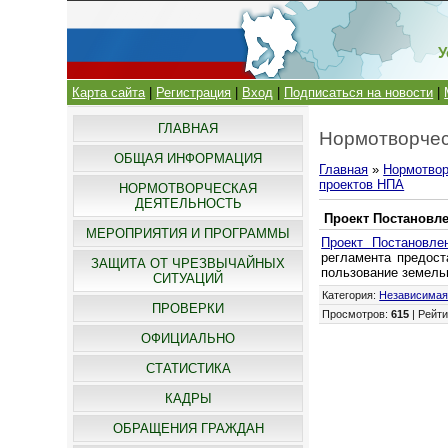
У
Карта сайта
|
Регистрация
|
Вход
|
Подписаться на новости
|
ГЛАВНАЯ
Нормотворчес
ОБЩАЯ ИНФОРМАЦИЯ
Главная
»
Нормотвор
проектов НПА
НОРМОТВОРЧЕСКАЯ
ДЕЯТЕЛЬНОСТЬ
Проект Постановл
МЕРОПРИЯТИЯ И ПРОГРАММЫ
Проект Постановле
регламента предост
ЗАЩИТА ОТ ЧРЕЗВЫЧАЙНЫХ
пользование земельн
СИТУАЦИЙ
Категория
:
Независимая
ПРОВЕРКИ
Просмотров
:
615
|
Рейти
ОФИЦИАЛЬНО
СТАТИСТИКА
КАДРЫ
ОБРАЩЕНИЯ ГРАЖДАН