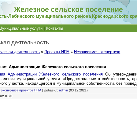
Железное сельское поселение
сть-Лабинского муниципального района Краснодарского кр
Муниципальные услуги
|
Контакты
кая деятельность
ческая деятельность
»
Проекты НПА
»
Независимая экспертиза
ения Администрации Железного сельского поселения
ния Администрации Железного сельского поселения
Об утверждении
авления муниципальной услуги: «Предоставление в собственность, ар
ого участка, находящегося в муниципальной собственности, без провед
 экспертиза проектов НПА
|
Добавил
:
admin
(03.12.2021)
нг
:
0.0
/
0