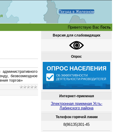
Погода в Железном
ая
Приветствую Вас
Гость
Версия для слабовидящих
Опрос
 административного
енду, безвозмездное
ения торгов»
Интернет-приемная
Электронная приемная Усть-
Лабинского района
Телефон горячей линии
8(86135)301-45