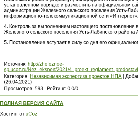
установленном порядке и разместить на официальном са
администрации Железного сельского поселения Усть-Лаби
информационно-телекоммуникационной сети «Интернет»
4. Контроль за выполнением настоящего постановления в
Железного сельского поселения Усть-Лабинского района 
5. Постановление вступает в силу со дня его официально
Источник
:
http://zheleznoe-
sp.ucoz.ru/Nez_ekspert/2021/4_proekt_reglament_predostavle
Категория
:
Независимая экспертиза проектов НПА
|
Доба
(26.04.2021)
Просмотров
:
593
|
Рейтинг
:
0.0
/
0
ПОЛНАЯ ВЕРСИЯ САЙТА
Хостинг от
uCoz