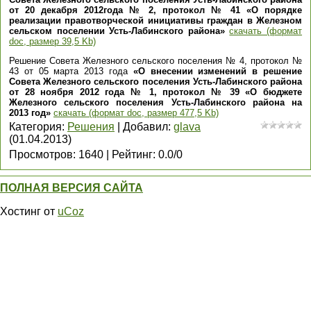
от 20 декабря 2012года № 2, протокол № 41 «О порядке
реализации правотворческой инициативы граждан в Железном
сельском поселении Усть-Лабинского района»
скачать (формат
doc, размер 39,5 Kb)
Решение Совета Железного сельского поселения № 4, протокол №
43 от 05 марта 2013 года
«О внесении изменений в решение
Совета Железного сельского поселения Усть-Лабинского района
от 28 ноября 2012 года № 1, протокол № 39 «О бюджете
Железного сельского поселения Усть-Лабинского района на
2013 год»
скачать (формат doc, размер 477,5 Kb)
Категория
:
Решения
|
Добавил
:
glava
(01.04.2013)
Просмотров
:
1640
|
Рейтинг
:
0.0
/
0
ПОЛНАЯ ВЕРСИЯ САЙТА
Хостинг от
uCoz