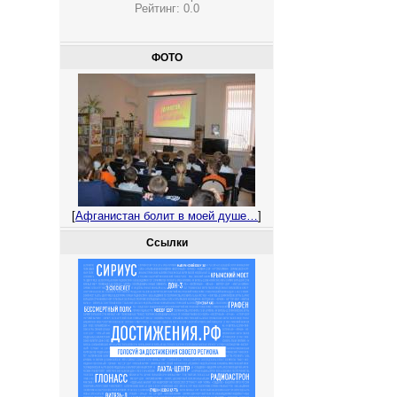
Рейтинг:
0.0
ФОТО
[
Афганистан болит в моей душе…
]
Ссылки