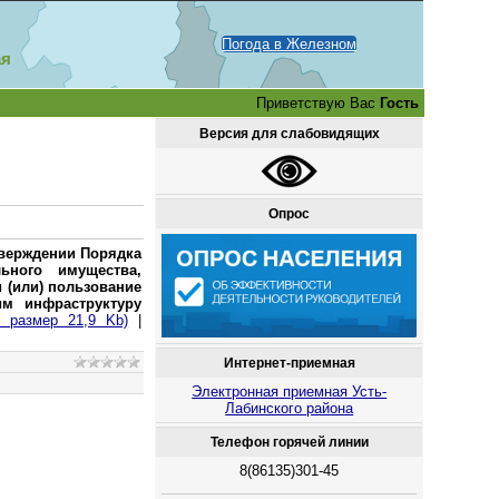
Погода в Железном
ая
Приветствую Вас
Гость
Версия для слабовидящих
Опрос
верждении Порядка
ьного имущества,
 (или) пользование
им инфраструктуру
, размер 21,9 Kb)
|
Интернет-приемная
Электронная приемная Усть-
Лабинского района
Телефон горячей линии
8(86135)301-45