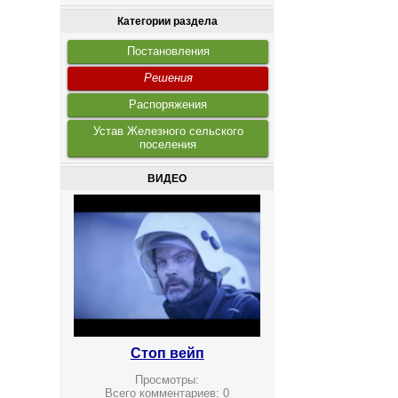
Категории раздела
Постановления
Решения
Распоряжения
Устав Железного сельского
поселения
ВИДЕО
Стоп вейп
Просмотры:
Всего комментариев:
0