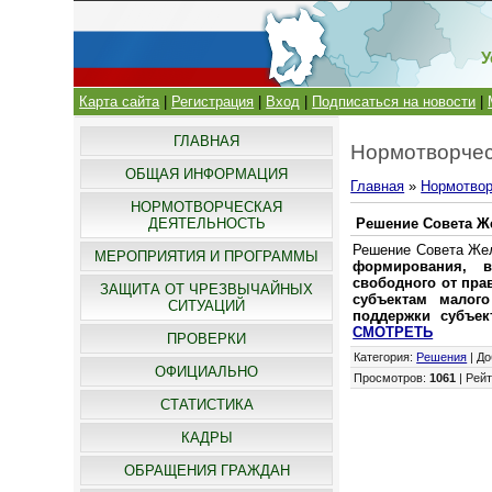
У
Карта сайта
|
Регистрация
|
Вход
|
Подписаться на новости
|
ГЛАВНАЯ
Нормотворчес
ОБЩАЯ ИНФОРМАЦИЯ
Главная
»
Нормотвор
НОРМОТВОРЧЕСКАЯ
ДЕЯТЕЛЬНОСТЬ
Решение Совета Же
Решение Совета Жел
МЕРОПРИЯТИЯ И ПРОГРАММЫ
формирования, в
свободного от пра
ЗАЩИТА ОТ ЧРЕЗВЫЧАЙНЫХ
субъектам малого
СИТУАЦИЙ
поддержки субъек
СМОТРЕТЬ
ПРОВЕРКИ
Категория
:
Решения
|
До
ОФИЦИАЛЬНО
Просмотров
:
1061
|
Рейт
СТАТИСТИКА
КАДРЫ
ОБРАЩЕНИЯ ГРАЖДАН