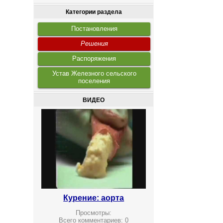
Категории раздела
Постановления
Решения
Распоряжения
Устав Железного сельского
поселения
ВИДЕО
Курение: аорта
Просмотры:
Всего комментариев:
0