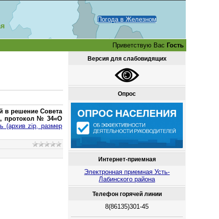
Погода в Железном
ая
Приветствую Вас
Гость
Версия для слабовидящих
Опрос
й в решение Совета
2, протокол № 34«О
ь (архив zip, размер
Интернет-приемная
Электронная приемная Усть-
Лабинского района
Телефон горячей линии
8(86135)301-45