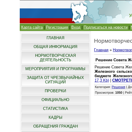
У
Карта сайта
|
Регистрация
|
Вход
|
Подписаться на новости
|
ГЛАВНАЯ
Нормотворчес
ОБЩАЯ ИНФОРМАЦИЯ
Главная
»
Нормотвор
НОРМОТВОРЧЕСКАЯ
ДЕЯТЕЛЬНОСТЬ
Решение Совета Же
Решение Совета Желе
МЕРОПРИЯТИЯ И ПРОГРАММЫ
Железного сельско
бюджете Железного
ЗАЩИТА ОТ ЧРЕЗВЫЧАЙНЫХ
17,3 Kb)
|
СМОТРЕТ
СИТУАЦИЙ
Категория
:
Решения
|
До
ПРОВЕРКИ
Просмотров
:
1050
|
Рейт
ОФИЦИАЛЬНО
СТАТИСТИКА
КАДРЫ
ОБРАЩЕНИЯ ГРАЖДАН