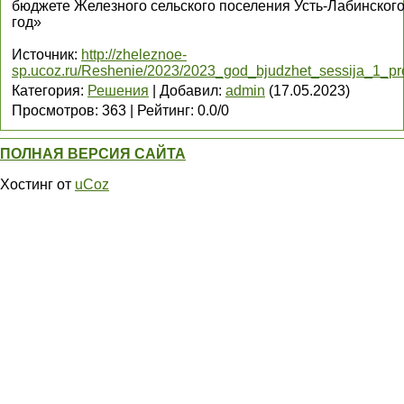
бюджете Железного сельского поселения Усть-Лабинского
год»
Источник
:
http://zheleznoe-
sp.ucoz.ru/Reshenie/2023/2023_god_bjudzhet_sessija_1_pr
Категория
:
Решения
|
Добавил
:
admin
(17.05.2023)
Просмотров
:
363
|
Рейтинг
:
0.0
/
0
ПОЛНАЯ ВЕРСИЯ САЙТА
Хостинг от
uCoz