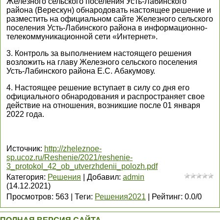
Железного сельского поселения Усть-Лабинского
района (Верескун) обнародовать настоящее решение и
разместить на официальном сайте Железного сельского
поселения Усть-Лабинского района в информационно-
телекоммуникационной сети «Интернет».
3. Контроль за выполнением настоящего решения
возложить на главу Железного сельского поселения
Усть-Лабинского района Е.С. Абакумову.
4. Настоящее решение вступает в силу со дня его
официального обнародования и распространяет свое
действие на отношения, возникшие после 01 января
2022 года.
Источник
:
http://zheleznoe-
sp.ucoz.ru/Reshenie/2021/reshenie-
3_protokol_42_ob_utverzhdenii_polozh.pdf
Категория
:
Решения
|
Добавил
:
admin
(14.12.2021)
Просмотров
:
563
|
Теги
:
Решения2021
|
Рейтинг
:
0.0
/
0