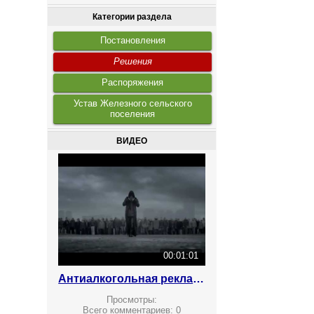
Категории раздела
Постановления
Решения
Распоряжения
Устав Железного сельского
поселения
ВИДЕО
00:01:01
Антиалкогольная реклама
Просмотры:
Всего комментариев:
0