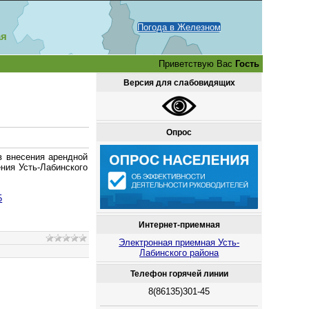
Погода в Железном
ая
Приветствую Вас
Гость
Версия для слабовидящих
Опрос
в внесения арендной
ния Усть-Лабинского
5
Интернет-приемная
Электронная приемная Усть-
Лабинского района
Телефон горячей линии
8(86135)301-45