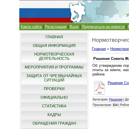
У
Карта сайта
|
Регистрация
|
Вход
|
Подписаться на новости
|
ГЛАВНАЯ
Нормотворчес
ОБЩАЯ ИНФОРМАЦИЯ
Главная
»
Нормотвор
НОРМОТВОРЧЕСКАЯ
ДЕЯТЕЛЬНОСТЬ
Решение Совета Же
Об утверждении пор
МЕРОПРИЯТИЯ И ПРОГРАММЫ
платы за земли, на
района
ЗАЩИТА ОТ ЧРЕЗВЫЧАЙНЫХ
СИТУАЦИЙ
Решение Сов
ПРОВЕРКИ
ОФИЦИАЛЬНО
Категория
:
Решения
|
До
Просмотров
:
114
|
Рейти
СТАТИСТИКА
КАДРЫ
ОБРАЩЕНИЯ ГРАЖДАН