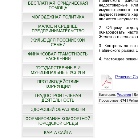
Лабинского район
БЕСПЛАТНАЯ ЮРИДИЧЕСКАЯ
недостоверные ил
ПОМОЩЬ
имущественного х
имущественного хар
МОЛОДЕЖНАЯ ПОЛИТИКА
является несуществ
МАЛОЕ И СРЕДНЕЕ
2. Общему отделу
ПРЕДПРИНИМАТЕЛЬСТВО
обнародовать наст
Железного сельского
ЖИЛЬЕ ДЛЯ РОССИЙСКОЙ
СЕМЬИ
3. Контроль за вып
Лабинского района 
ФИНАНСОВАЯ ГРАМОТНОСТЬ
НАСЕЛЕНИЯ
4. Настоящее решени
ГОСУДАРСТВЕННЫЕ И
МУНИЦИПАЛЬНЫЕ УСЛУГИ
Решение Сов
ПРОТИВОДЕЙСТВИЕ
КОРРУПЦИИ
Категория
:
Решения
|
До
ГРАДОСТРОИТЕЛЬНАЯ
ДЕЯТЕЛЬНОСТЬ
Просмотров
:
674
|
Рейти
ЗДОРОВЫЙ ОБРАЗ ЖИЗНИ
ФОРМИРОВАНИЕ КОМФОРТНОЙ
ГОРОДСКОЙ СРЕДЫ
КАРТА САЙТА