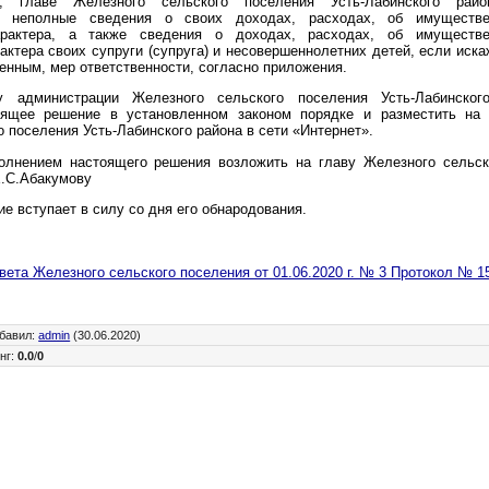
а, главе Железного сельского поселения Усть-Лабинского райо
и неполные сведения о своих доходах, расходах, об имуществе
арактера, а также сведения о доходах, расходах, об имуществе
актера своих супруги (супруга) и несовершеннолетних детей, если иск
енным, мер ответственности, согласно приложения.
 администрации Железного сельского поселения Усть-Лабинского
оящее решение в установленном законом порядке и разместить на
 поселения Усть-Лабинского района в сети «Интернет».
олнением настоящего решения возложить на главу Железного сельск
Е.С.Абакумову
е вступает в силу со дня его обнародования.
ета Железного сельского поселения от 01.06.2020 г. № 3 Протокол № 1
бавил
:
admin
(30.06.2020)
нг
:
0.0
/
0