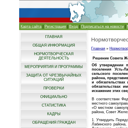
У
Карта сайта
|
Регистрация
|
Вход
|
Подписаться на новости
|
ГЛАВНАЯ
Нормотворчес
ОБЩАЯ ИНФОРМАЦИЯ
Главная
»
Нормотвор
НОРМОТВОРЧЕСКАЯ
ДЕЯТЕЛЬНОСТЬ
Решение Совета Же
Об утверждении п
МЕРОПРИЯТИЯ И ПРОГРАММЫ
поселения Усть-Л
сельского поселен
ЗАЩИТА ОТ ЧРЕЗВЫЧАЙНЫХ
района, представи
СИТУАЦИЙ
и обязательствах 
обязательствах им
ПРОВЕРКИ
искажение этих св
ОФИЦИАЛЬНО
В соответствии Фе
местного самоуправ
СТАТИСТИКА
«О местном самоупр
района, Совет Желез
КАДРЫ
1. Утвердить Поряд
ОБРАЩЕНИЯ ГРАЖДАН
Лабинского района,