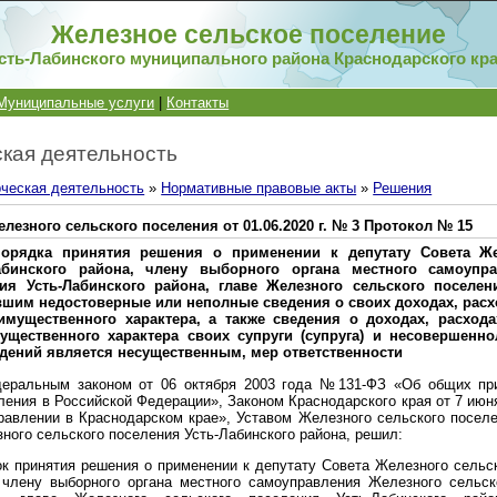
Железное сельское поселение
сть-Лабинского муниципального района Краснодарского кр
Муниципальные услуги
|
Контакты
кая деятельность
ческая деятельность
»
Нормативные правовые акты
»
Решения
лезного сельского поселения от 01.06.2020 г. № 3 Протокол № 15
орядка принятия решения о применении к депутату Совета Же
абинского района, члену выборного органа местного самоупр
ия Усть-Лабинского района, главе Железного сельского поселен
вшим недостоверные или неполные сведения о своих доходах, расх
имущественного характера, а также сведения о доходах, расход
ущественного характера своих супруги (супруга) и несовершенно
едений является несущественным, мер ответственности
деральным законом от 06 октября 2003 года №131-ФЗ «Об общих при
ления в Российской Федерации», Законом Краснодарского края от 7 июн
авлении в Краснодарском крае», Уставом Железного сельского поселе
ного сельского поселения Усть-Лабинского района, решил:
ок принятия решения о применении к депутату Совета Железного сельск
 члену выборного органа местного самоуправления Железного сельск