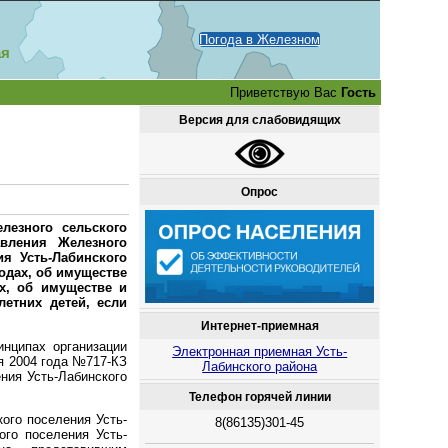
Погода в Железном
ая
Приветствую Вас
Гость
Версия для слабовидящих
Опрос
лезного сельского
авления Железного
ия Усть-Лабинского
одах, об имуществе
ах, об имуществе и
летних детей, если
Интернет-приемная
нципах организации
Электронная приемная Усть-
я 2004 года №717-КЗ
Лабинского района
ния Усть-Лабинского
Телефон горячей линии
ого поселения Усть-
8(86135)301-45
ого поселения Усть-