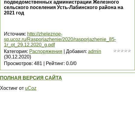
подведомственных администрации Железного
сельского поселения Усть-Лабинского района на
2021 год
Источник
:
http://zheleznoe-
sp.ucoz.ru/Rasporjazhenie/2020/rasporjazhenie_85-
1r_ot_29.12.2020_g.pdf
Категория
:
Распоряжения
|
Добавил
:
admin
(30.12.2020)
Просмотров
:
481
|
Рейтинг
:
0.0
/
0
ПОЛНАЯ ВЕРСИЯ САЙТА
Хостинг от
uCoz