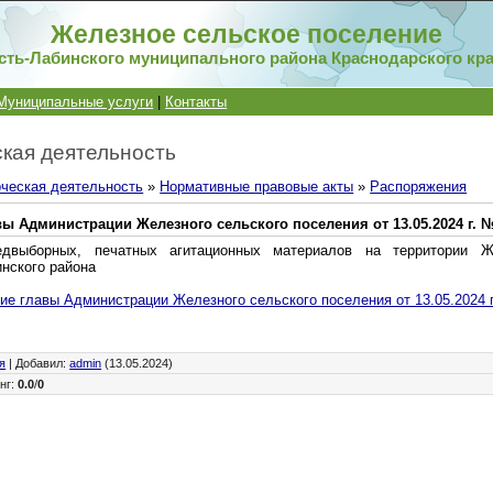
Железное сельское поселение
сть-Лабинского муниципального района Краснодарского кр
Муниципальные услуги
|
Контакты
кая деятельность
ческая деятельность
»
Нормативные правовые акты
»
Распоряжения
ы Администрации Железного сельского поселения от 13.05.2024 г. №
двыборных, печатных агитационных материалов на территории Же
инского района
е главы Администрации Железного сельского поселения от 13.05.2024 г
я
|
Добавил
:
admin
(13.05.2024)
нг
:
0.0
/
0