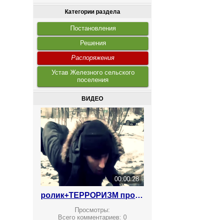
Категории раздела
Постановления
Решения
Распоряжения
Устав Железного сельского
поселения
ВИДЕО
00:00:28
ролик+ТЕРРОРИЗМ против вербовки
Просмотры:
Всего комментариев:
0