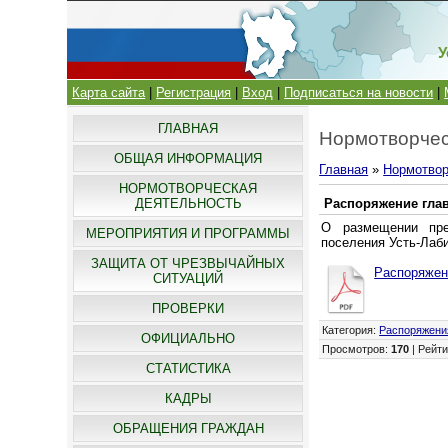
У
Карта сайта
|
Регистрация
|
Вход
|
Подписаться на новости
|
ГЛАВНАЯ
Нормотворчес
ОБЩАЯ ИНФОРМАЦИЯ
Главная
»
Нормотвор
НОРМОТВОРЧЕСКАЯ
ДЕЯТЕЛЬНОСТЬ
Распоряжение глав
О размещении пре
МЕРОПРИЯТИЯ И ПРОГРАММЫ
поселения Усть-Лаб
ЗАЩИТА ОТ ЧРЕЗВЫЧАЙНЫХ
Распоряжени
СИТУАЦИЙ
ПРОВЕРКИ
Категория
:
Распоряжени
ОФИЦИАЛЬНО
Просмотров
:
170
|
Рейти
СТАТИСТИКА
КАДРЫ
ОБРАЩЕНИЯ ГРАЖДАН