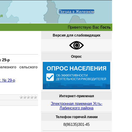
Погода в Железном
ая
Приветствую Вас
Гость
Версия для слабовидящих
Опрос
 29-р
лезного сельского
. № 29-р
Интернет-приемная
Электронная приемная Усть-
Лабинского района
Телефон горячей линии
8(86135)301-45