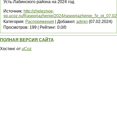
Усть-Лабинского района на 2024 год
Источник
:
http://zheleznoe-
sp.ucoz.ru/Rasporjazhenie/2024/rasporjazhenie_5r_ot_07.
Категория
:
Распоряжения
|
Добавил
:
admin
(07.02.2024)
Просмотров
:
199
|
Рейтинг
:
0.0
/
0
ПОЛНАЯ ВЕРСИЯ САЙТА
Хостинг от
uCoz