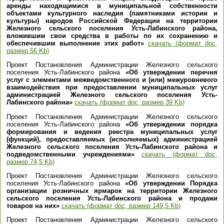
аренды находящимися в муниципальной собственности
объектами культурного наследия (памятниками истории и
культуры) народов Российской Федерации на территории
Железного сельского поселения Усть-Лабинского района,
вложившим свои средства в работы по их сохранению и
обеспечившим выполнение этих работ»
скачать (формат doc,
размер 56 Kb)
Проект Постановления Администрации Железного сельского
поселения Усть-Лабинского района
«Об утверждении перечня
услуг с элементами межведомственного и (или) межуровневого
взаимодействия при предоставлении муниципальных услуг
администрацией Железного сельского поселения Усть-
Лабинского района»
скачать (формат doc, размер 39 Kb)
Проект Постановления Администрации Железного сельского
поселения Усть-Лабинского района
«Об утверждении порядка
формирования и ведения реестра муниципальных услуг
(функций), предоставляемых (исполняемых) администрацией
Железного сельского поселения Усть-Лабинского района и
подведомственными учреждениями»
скачать (формат doc,
размер 74,5 Kb)
Проект Постановления Администрации Железного сельского
поселения Усть-Лабинского района
«Об утверждении Порядка
организации розничных ярмарок на территории Железного
сельского поселения Усть-Лабинского района и продажи
товаров на них»
скачать (формат doc, размер 149,5 Kb)
Проект Постановления Администрации Железного сельского