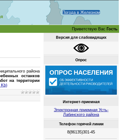
Погода в Железном
ая
Приветствую Вас
Гость
Версия для слабовидящих
Опрос
ниципального района
ебенных останков
бот на территории
 Kb)
Интернет-приемная
Электронная приемная Усть-
Лабинского района
Телефон горячей линии
8(86135)301-45