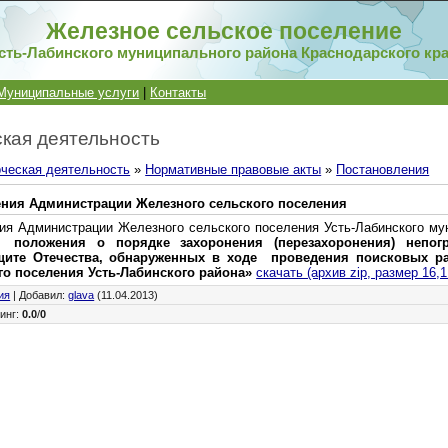
Железное сельское поселение
сть-Лабинского муниципального района Краснодарского кр
Муниципальные услуги
|
Контакты
кая деятельность
ческая деятельность
»
Нормативные правовые акты
»
Постановления
ения Администрации Железного сельского поселения
ия Администрации Железного сельского поселения Усть-Лабинского му
 положения о порядке захоронения (перезахоронения) непогр
ите Отечества, обнаруженных в ходе проведения поисковых ра
го поселения Усть-Лабинского района»
скачать (архив zip, размер 16,1
ия
|
Добавил
:
glava
(11.04.2013)
инг
:
0.0
/
0