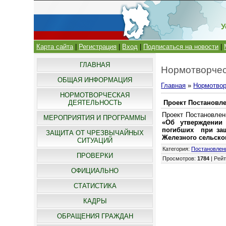
У
Карта сайта
|
Регистрация
|
Вход
|
Подписаться на новости
|
ГЛАВНАЯ
Нормотворчес
ОБЩАЯ ИНФОРМАЦИЯ
Главная
»
Нормотвор
НОРМОТВОРЧЕСКАЯ
ДЕЯТЕЛЬНОСТЬ
Проект Постановл
Проект Постановлен
МЕРОПРИЯТИЯ И ПРОГРАММЫ
«Об утверждении
погибших при защ
ЗАЩИТА ОТ ЧРЕЗВЫЧАЙНЫХ
Железного сельско
СИТУАЦИЙ
Категория
:
Постановлен
ПРОВЕРКИ
Просмотров
:
1784
|
Рейт
ОФИЦИАЛЬНО
СТАТИСТИКА
КАДРЫ
ОБРАЩЕНИЯ ГРАЖДАН