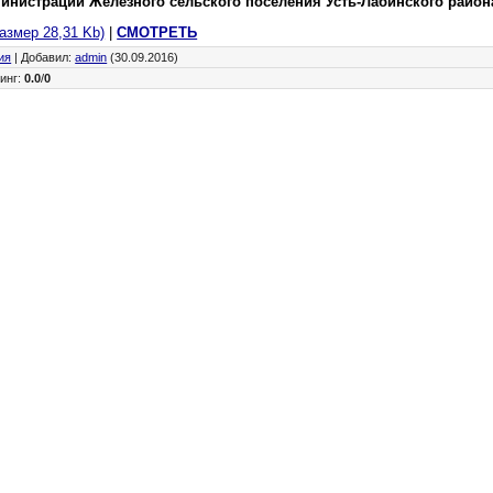
инистрации Железного сельского поселения Усть-Лабинского район
размер 28,31 Kb)
|
СМОТРЕТЬ
ия
|
Добавил
:
admin
(30.09.2016)
инг
:
0.0
/
0