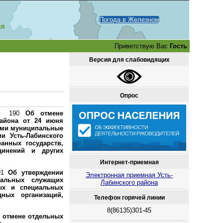
Погода в Железном
ая
Приветствую Вас
Гость
Версия для слабовидящих
Опрос
. № 190
Об отмене
района от 24 июня
ими муниципальные
и Усть-Лабинского
анных государств,
динений и других
Интернет-приемная
191
Об утверждении
Электронная приемная Усть-
альных служащих
Лабинского района
ных и специальных
ных организаций,
Телефон горячей линии
8(86135)301-45
 отмене отдельных