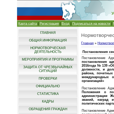
У
Карта сайта
|
Регистрация
|
Вход
|
Подписаться на новости
|
ГЛАВНАЯ
Нормотворчес
ОБЩАЯ ИНФОРМАЦИЯ
Главная
»
Нормотвор
НОРМОТВОРЧЕСКАЯ
ДЕЯТЕЛЬНОСТЬ
Постановления сен
Постановление Ад
МЕРОПРИЯТИЯ И ПРОГРАММЫ
постановления ад
2016года № 139 «
ЗАЩИТА ОТ ЧРЕЗВЫЧАЙНЫХ
должности, и дол
СИТУАЦИЙ
района, почетных
международных о
ПРОВЕРКИ
организаций»
ОФИЦИАЛЬНО
Постановление Адм
Положения о по
СТАТИСТИКА
администрации Же
званий, наград 
КАДРЫ
политических парт
ОБРАЩЕНИЯ ГРАЖДАН
Постановление Адми