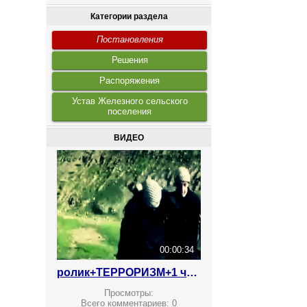
Категории раздела
Постановления
Решения
Распоряжения
Устав Железного сельского
поселения
ВИДЕО
00:00:34
ролик+ТЕРРОРИЗМ+1 что делают ваши дети
Просмотры:
Всего комментариев:
0