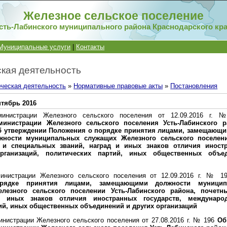
Железное сельское поселение
сть-Лабинского муниципального района Краснодарского кр
Муниципальные услуги
|
Контакты
кая деятельность
ческая деятельность
»
Нормативные правовые акты
»
Постановления
тябрь 2016
министрации Железного сельского поселения от 12.09.2016 г
министрации Железного сельского поселения Усть-Лабинского 
Об утверждении Положения о порядке принятия лицами, замещающ
жности муниципальных служащих Железного сельского поселени
 и специальных званий, наград и иных знаков отличия иностр
рганизаций, политических партий, иных общественных объе
инистрации Железного сельского поселения от 12.09.2016 г. № 
рядке принятия лицами, замещающими должности муницип
лезного сельского поселении Усть-Лабинского района, почет
и иных знаков отличия иностранных государств, международ
ий, иных общественных объединений и других организаций
нистрации Железного сельского поселения от 27.08.2016 г. № 196
Об