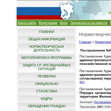
У
Карта сайта
|
Регистрация
|
Вход
|
Подписаться на новости
|
ГЛАВНАЯ
Нормотворчес
ОБЩАЯ ИНФОРМАЦИЯ
Главная
»
Нормотвор
НОРМОТВОРЧЕСКАЯ
ДЕЯТЕЛЬНОСТЬ
Постановления №№ 1
Постановление Адми
МЕРОПРИЯТИЯ И ПРОГРАММЫ
административн
похозяйственной к
ЗАЩИТА ОТ ЧРЕЗВЫЧАЙНЫХ
СИТУАЦИЙ
Постановление Адми
административно
ПРОВЕРКИ
согласовании) пер
Kb)
ОФИЦИАЛЬНО
Постановление Адми
СТАТИСТИКА
Порядка организа
территории Железн
КАДРЫ
Категория
:
Постановлен
ОБРАЩЕНИЯ ГРАЖДАН
Просмотров
:
1657
|
Рейт