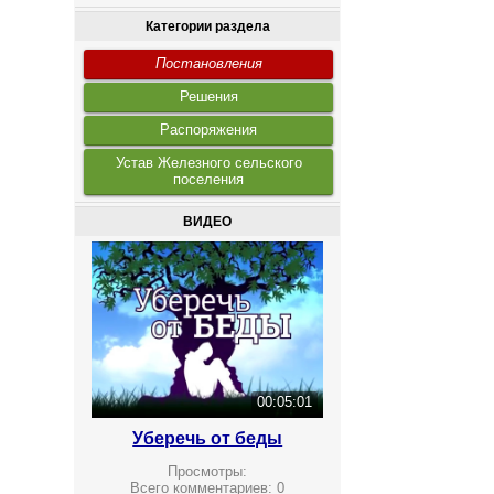
Категории раздела
Постановления
Решения
Распоряжения
Устав Железного сельского
поселения
ВИДЕО
00:05:01
Уберечь от беды
Просмотры:
Всего комментариев:
0