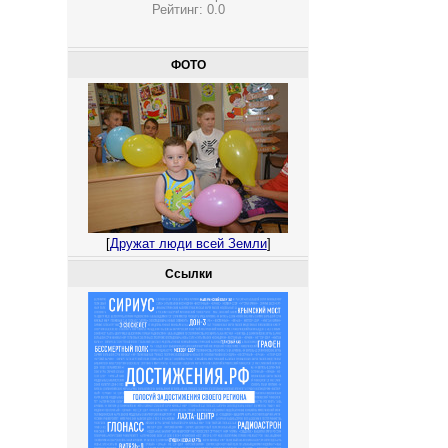
Рейтинг:
0.0
ФОТО
[
Дружат люди всей Земли
]
Ссылки