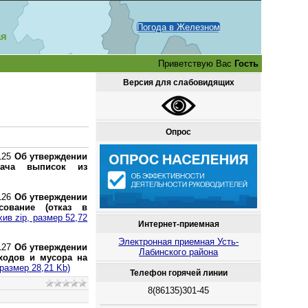
Погода в Железном
ая
Приветствую Вас
Гость
Версия для слабовидящих
Опрос
125
Об утверждении
ыдача выписок из
126
Об утверждении
сование (отказ в
хив zip, размер 52,72
Интернет-приемная
Электронная приемная Усть-
127
Об утверждении
Лабинского района
ходов и мусора на
 размер 28,21 Kb)
Телефон горячей линии
8(86135)301-45