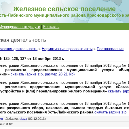
Железное сельское поселение
сть-Лабинского муниципального района Краснодарского кр
Муниципальные услуги
|
Контакты
кая деятельность
ческая деятельность
»
Нормативные правовые акты
»
Постановления
25, 126, 127 от 18 ноября 2013 г.
нистрации Железного сельского поселения от 18 ноября 2013 года № 
ого регламента предоставления муниципальной услуги «В
ниги»
скачать (архив zip, размер 28,21 Kb)
нистрации Железного сельского поселения от 18 ноября 2013 года № 
го регламента предоставления муниципальной услуги «Согла
еустройства и (или) перепланировки жилого помещения»
скачать (ар
нистрации Железного сельского поселения от 18 ноября 2013 года № 
ции раздельного сбора, накопления, вывоза твердых бытовых от
ого сельского поселения Усть-Лабинского района
скачать (архив zip,
ия
|
Добавил
:
glava
(02.12.2013)
инг
:
0.0
/
0