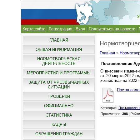
У
Карта сайта
|
Регистрация
|
Вход
|
Подписаться на новости
|
ГЛАВНАЯ
Нормотворчес
ОБЩАЯ ИНФОРМАЦИЯ
Главная
»
Нормотвор
НОРМОТВОРЧЕСКАЯ
ДЕЯТЕЛЬНОСТЬ
Постановление Адм
О внесении изменен
МЕРОПРИЯТИЯ И ПРОГРАММЫ
от 20 марта 2022 г
хозяйства» на 2022 
ЗАЩИТА ОТ ЧРЕЗВЫЧАЙНЫХ
СИТУАЦИЙ
Постановлен
ПРОВЕРКИ
ОФИЦИАЛЬНО
Категория
:
Постановлен
Просмотров
:
398
|
Рейти
СТАТИСТИКА
КАДРЫ
ОБРАЩЕНИЯ ГРАЖДАН