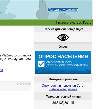
Погода в Железном
ая
Приветствую Вас
Гость
Версия для слабовидящих
Опрос
ь-Лабинского района
ищно- коммунального
33
Интернет-приемная
Электронная приемная Усть-
Лабинского района
Телефон горячей линии
8(86135)301-45