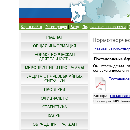
У
Карта сайта
|
Регистрация
|
Вход
|
Подписаться на новости
|
ГЛАВНАЯ
Нормотворчес
ОБЩАЯ ИНФОРМАЦИЯ
Главная
»
Нормотвор
НОРМОТВОРЧЕСКАЯ
ДЕЯТЕЛЬНОСТЬ
Постановление Адм
Об утверждении о
МЕРОПРИЯТИЯ И ПРОГРАММЫ
сельского поселения
ЗАЩИТА ОТ ЧРЕЗВЫЧАЙНЫХ
Постановлен
СИТУАЦИЙ
ПРОВЕРКИ
Категория
:
Постановлен
ОФИЦИАЛЬНО
Просмотров
:
583
|
Рейти
СТАТИСТИКА
КАДРЫ
ОБРАЩЕНИЯ ГРАЖДАН