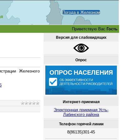
Погода в Железном
ая
Приветствую Вас
Гость
Версия для слабовидящих
Опрос
истрации Железного
6
Интернет-приемная
Электронная приемная Усть-
Лабинского района
Телефон горячей линии
8(86135)301-45