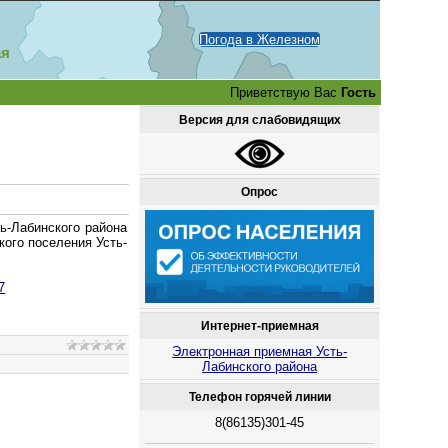
Погода в Железном
ая
Приветствую Вас
Гость
Версия для слабовидящих
Опрос
ь-Лабинского района
ого поселения Усть-
7
Интернет-приемная
Электронная приемная Усть-
Лабинского района
Телефон горячей линии
8(86135)301-45