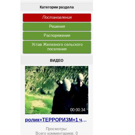
Категории раздела
Постановления
Решения
Распоряжения
Устав Железного сельского
поселения
ВИДЕО
00:00:34
ролик+ТЕРРОРИЗМ+1 что делают ваши дети
Просмотры:
Всего комментариев:
0