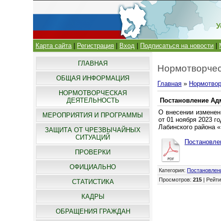
У
Карта сайта
|
Регистрация
|
Вход
|
Подписаться на новости
|
ГЛАВНАЯ
Нормотворчес
ОБЩАЯ ИНФОРМАЦИЯ
Главная
»
Нормотвор
НОРМОТВОРЧЕСКАЯ
ДЕЯТЕЛЬНОСТЬ
Постановление Адм
О внесении изменен
МЕРОПРИЯТИЯ И ПРОГРАММЫ
от 01 ноября 2023 
Лабинского района 
ЗАЩИТА ОТ ЧРЕЗВЫЧАЙНЫХ
СИТУАЦИЙ
Постановлен
ПРОВЕРКИ
ОФИЦИАЛЬНО
Категория
:
Постановлен
Просмотров
:
215
|
Рейти
СТАТИСТИКА
КАДРЫ
ОБРАЩЕНИЯ ГРАЖДАН