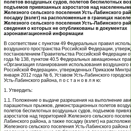
полетов воздушных судов, полетов беспилотных во
подъемов привязанных аэростатов над населенным
Железного сельского поселения Усть-Лабинского райо
посадку (взлет) на расположенные в границах насел
Железного сельского поселения Усть-Лабинского ра
сведения о которых не опубликованы в документах
аэронавигационной информации
В соответствии с пунктом 49 Федеральных правил испол
воздушного пространства Российской Федерации, утвер
постановлением Правительства Российской Федерации от
года № 138, пунктом 40.5 Федеральных авиационных пра
«Организация планирования использования воздушного 
Российской Федерации», утвержденных Приказом Минтра
января 2012 года № 6, Уставом Усть-Лабинского городско
Усть-Лабинского района, п о с т а н о в л я ю:
1. Утвердить:
1.1. Положение о выдаче разрешения на выполнение ави
парашютных прыжков, демонстрационных полетов возду
полетов беспилотных воздушных судов, подъемов привя
аэростатов над территорией Железного сельского поселен
Лабинского района, а также посадку (взлет) на располож
Железного сельского поселения Усть-Лабинского района 