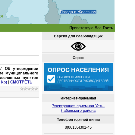
Погода в Железном
ая
Приветствую Вас
Гость
Версия для слабовидящих
Опрос
 77
Об утверждении
ие муниципального
аселенных пунктов
 Kb)
|
СМОТРЕТЬ
Интернет-приемная
Электронная приемная Усть-
Лабинского района
Телефон горячей линии
8(86135)301-45