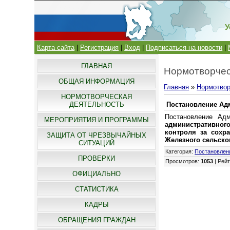
У
Карта сайта
|
Регистрация
|
Вход
|
Подписаться на новости
|
ГЛАВНАЯ
Нормотворчес
ОБЩАЯ ИНФОРМАЦИЯ
Главная
»
Нормотвор
НОРМОТВОРЧЕСКАЯ
ДЕЯТЕЛЬНОСТЬ
Постановление Адм
Постановление Ад
МЕРОПРИЯТИЯ И ПРОГРАММЫ
административног
контроля за сохр
ЗАЩИТА ОТ ЧРЕЗВЫЧАЙНЫХ
Железного сельско
СИТУАЦИЙ
Категория
:
Постановлен
ПРОВЕРКИ
Просмотров
:
1053
|
Рейт
ОФИЦИАЛЬНО
СТАТИСТИКА
КАДРЫ
ОБРАЩЕНИЯ ГРАЖДАН