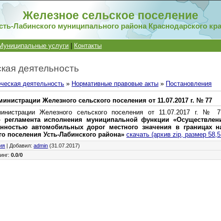
Железное сельское поселение
сть-Лабинского муниципального района Краснодарского кр
Муниципальные услуги
|
Контакты
кая деятельность
ческая деятельность
»
Нормативные правовые акты
»
Постановления
инистрации Железного сельского поселения от 11.07.2017 г. № 77
министрации Железного сельского поселения от 11.07.2017 г. №
о регламента исполнения муниципальной функции «Осуществлен
анностью автомобильных дорог местного значения в границах н
го поселения Усть-Лабинского района»
скачать (архив zip, размер 58,5
ия
|
Добавил
:
admin
(31.07.2017)
инг
:
0.0
/
0